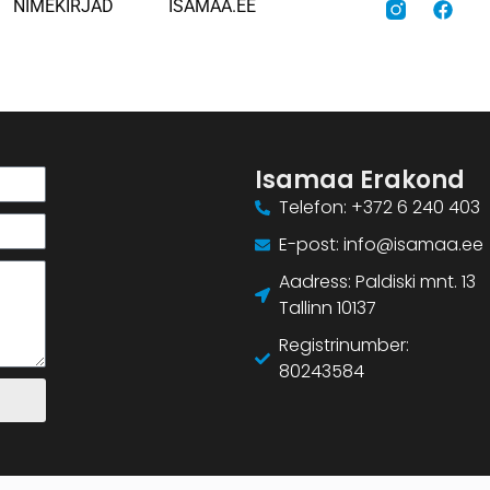
NIMEKIRJAD
ISAMAA.EE
Isamaa Erakond
Telefon: +372 6 240 403
E-post: info@isamaa.ee
Aadress: Paldiski mnt. 13
Tallinn 10137
Registrinumber:
80243584