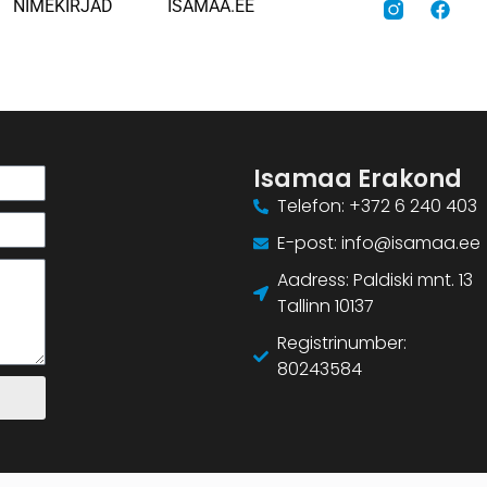
NIMEKIRJAD
ISAMAA.EE
Isamaa Erakond
Telefon: +372 6 240 403
E-post: info@isamaa.ee
Aadress: Paldiski mnt. 13
Tallinn 10137
Registrinumber:
80243584